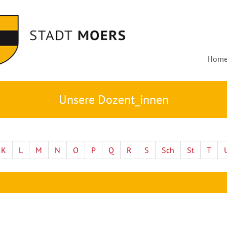
Hom
Unsere Dozent_innen
K
L
M
N
O
P
Q
R
S
Sch
St
T