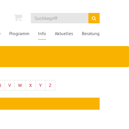
e
Programm
Info
Aktuelles
Beratung
U
V
W
X
Y
Z