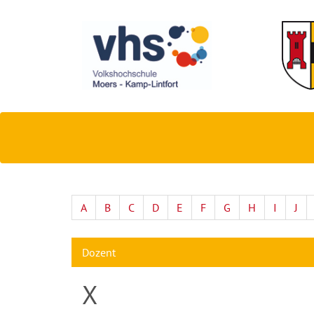
A
B
C
D
E
F
G
H
I
J
Dozent
X