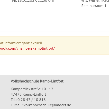
Mi.
13.01.2027, 11.00 Uhr
vhs, Wilhelm-Sch
Seminarraum 1
t informiert ganz aktuell.
book.com/vhsmoerskamplintfort/
Volkshochschule Kamp-Lintfort
Kamperdickstraße 10 - 12
47475 Kamp-Lintfort
Tel: 0 28 42 / 10 818
E-Mail:
volkshochschule@moers.de