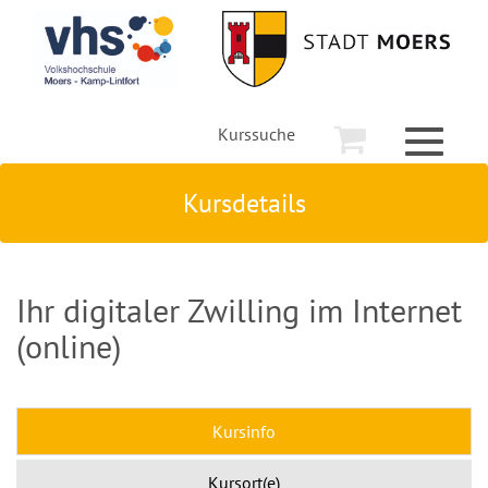
Kurssuche
Toggle
navigati
Kursdetails
Ihr digitaler Zwilling im Internet
(online)
Kursinfo
Kursort(e)