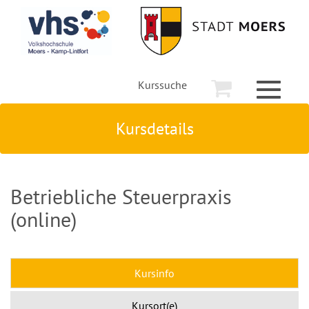
Kurssuche
Toggle
navigati
Kursdetails
Betriebliche Steuerpraxis
(online)
Kursinfo
Kursort(e)