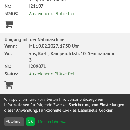
Nr.:
I21107
Status:
Ausreichend Plätze frei
Umgang mit der Nähmaschine
Wann:
Mi.
10.02.2027, 17.30 Uhr
Wo:
vhs, Ka-Li, Kamperdickstr. 10, Seminarraum
3
Nr.:
I20907L
Status:
Ausreichend Plätze frei
Wir speichern und verarbeiten Ihre personenbezogenen
Werkstatt rund ums Buch: Papier färben -
Informationen für folgende Zwecke:
Speicherung von Einstellungen
Buchbinden/Buchprojekte
dieser Anwendung, Funktionelle Cookies, Essenzielle Cookies
.
Wann:
Mo.
14.09.2026, 17.00 Uhr
Wo:
vhs, Wilhelm-Schroeder-Str. 10, 2.OG,
Ablehnen
OK
Mehr erfahren
...
Kunstraum 1