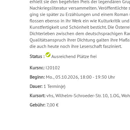
erhielt sie den begehrten Preis der legendären Grup
Nachkriegsliteratur versammelten. Veröffentlichte 
ging sie später zu Erzählungen und einem Roman ü
flossen ebenso in ihr Werk ein wie Kulturkritik u
Kunstfertigkeit und Schönheit besticht. Die Österre
Dichterleben zwischen dem deutschsprachigen Raum
Qualitätsanspruch ihrer Dichtung galten ihre Maßst
die auch heute noch ihre Leserschaft fasziniert.
Status :
Ausreichend Plätze frei
Kursnr.:
I20102
Beginn:
Mo.
, 05.10.2026, 18:00 - 19:30 Uhr
Dauer:
1 Termin(e)
Kursort:
vhs, Wilhelm-Schroeder-Str. 10, 1.OG, W
Gebühr:
7,00 €