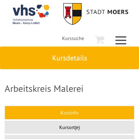
Kurssuche
Toggle
navigati
Kursdetails
Arbeitskreis Malerei
Kursinfo
Kursort(e)