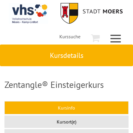
Kurssuche
Toggle
navigati
Kursdetails
Zentangle® Einsteigerkurs
Kursinfo
Kursort(e)