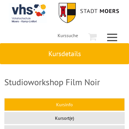
Kurssuche
Toggle
navigati
Kursdetails
Studioworkshop Film Noir
Kursinfo
Kursort(e)