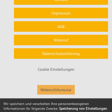
Impressum
AGB
Widerruf
Datenschutzerklärung
Cookie Einstellungen
Widerrufsformular
Wir speichern und verarbeiten Ihre personenbezogenen
© 2026 Kubus Software GmbH
Informationen für folgende Zwecke:
Speicherung von Einstellungen