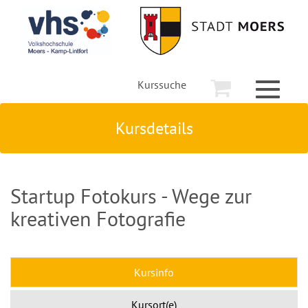
Kurssuche
Toggle
navigati
Kursdetails
Startup Fotokurs - Wege zur
kreativen Fotografie
Kursinfo
Kursort(e)