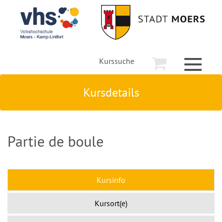
Kurssuche
Toggle
navigati
Kursdetails
Partie de boule
Kursinfo
Kursort(e)