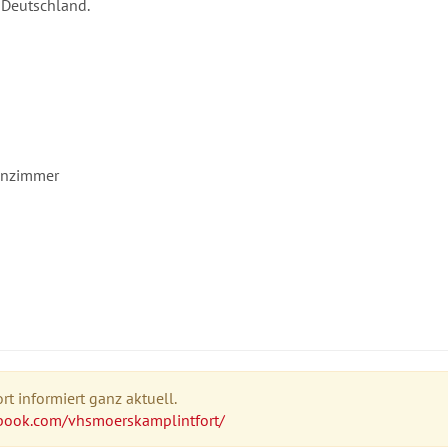
 Deutschland.
ohnzimmer
t informiert ganz aktuell.
book.com/vhsmoerskamplintfort/