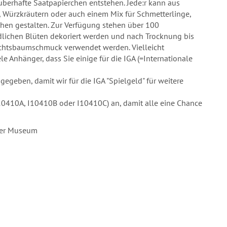
uberhafte Saatpapierchen entstehen. Jede:r kann aus
n, Würzkräutern oder auch einem Mix für Schmetterlinge,
hen gestalten. Zur Verfügung stehen über 100
dlichen Blüten dekoriert werden und nach Trocknung bis
chtsbaumschmuck verwendet werden. Vielleicht
le Anhänger, dass Sie einige für die IGA (=Internationale
eben, damit wir für die IGA "Spielgeld" für weitere
 (I10410A, I10410B oder I10410C) an, damit alle eine Chance
ter Museum