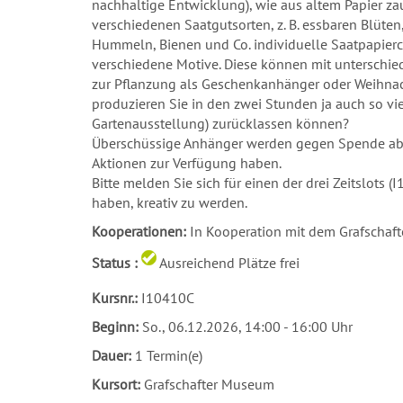
nachhaltige Entwicklung), wie aus altem Papier za
verschiedenen Saatgutsorten, z. B. essbaren Blüte
Hummeln, Bienen und Co. individuelle Saatpapierc
verschiedene Motive. Diese können mit unterschie
zur Pflanzung als Geschenkanhänger oder Weihna
produzieren Sie in den zwei Stunden ja auch so vie
Gartenausstellung) zurücklassen können?
Überschüssige Anhänger werden gegen Spende abgeg
Aktionen zur Verfügung haben.
Bitte melden Sie sich für einen der drei Zeitslots
haben, kreativ zu werden.
Kooperationen:
In Kooperation mit dem Grafschaf
Status :
Ausreichend Plätze frei
Kursnr.:
I10410C
Beginn:
So.
, 06.12.2026, 14:00 - 16:00 Uhr
Dauer:
1 Termin(e)
Kursort:
Grafschafter Museum