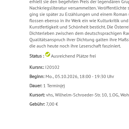
erhielt sie den begehrten Preis der legendären Grup
Nachkriegsliteratur versammelten. Veröffentlichte 
ging sie später zu Erzählungen und einem Roman ü
flossen ebenso in ihr Werk ein wie Kulturkritik u
Kunstfertigkeit und Schönheit besticht. Die Österre
Dichterleben zwischen dem deutschsprachigen Raum
Qualitätsanspruch ihrer Dichtung galten ihre Maßst
die auch heute noch ihre Leserschaft fasziniert.
Status :
Ausreichend Plätze frei
Kursnr.:
I20102
Beginn:
Mo.
, 05.10.2026, 18:00 - 19:30 Uhr
Dauer:
1 Termin(e)
Kursort:
vhs, Wilhelm-Schroeder-Str. 10, 1.OG, W
Gebühr:
7,00 €