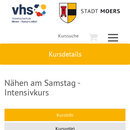
Kurssuche
Toggle
navigati
Kursdetails
Nähen am Samstag -
Intensivkurs
Kursinfo
Kursort(e)