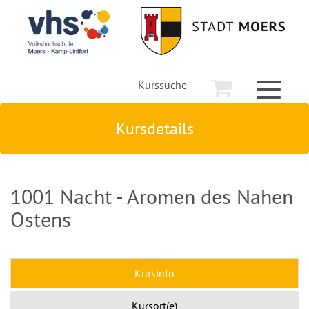
Kurssuche
Toggle
navigati
Kursdetails
1001 Nacht - Aromen des Nahen
Ostens
Kursinfo
Kursort(e)