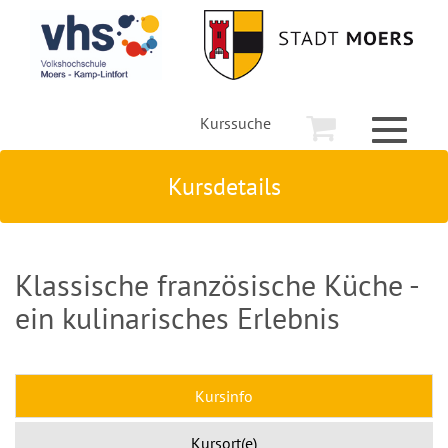
Kurssuche
Toggle
navigati
Kursdetails
Klassische französische Küche -
ein kulinarisches Erlebnis
Kursinfo
Kursort(e)