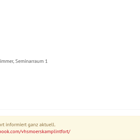
nzimmer, Seminarraum 1
t informiert ganz aktuell.
book.com/vhsmoerskamplintfort/