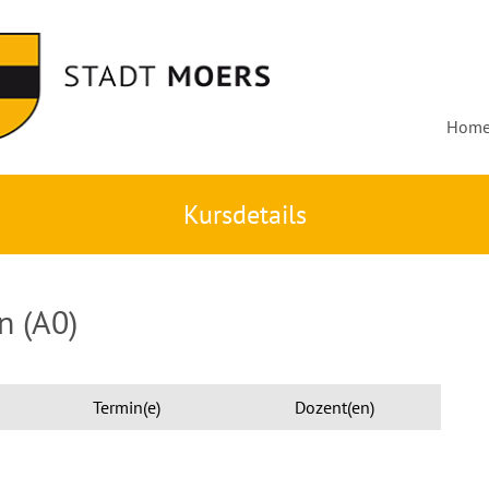
Hom
Kursdetails
n (A0)
Termin(e)
Dozent(en)