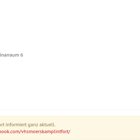
minarraum 6
t informiert ganz aktuell.
book.com/vhsmoerskamplintfort/