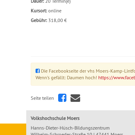
Dauer:
20 Termin(e)
Kursort:
online
Gebühr:
318,00 €
Die Facebookseite der vhs Moers-Kamp-Lintfor
Wenn's gefällt: Daumen hoch!
https://www.face
Seite teilen
Volkshochschule Moers
Hanns-Dieter-Hüsch-Bildungszentrum
Wilhelm-Schroeder-Straße 10 | 47441 Moers