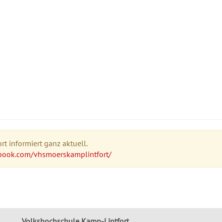
t informiert ganz aktuell.
book.com/vhsmoerskamplintfort/
Volkshochschule Kamp-Lintfort