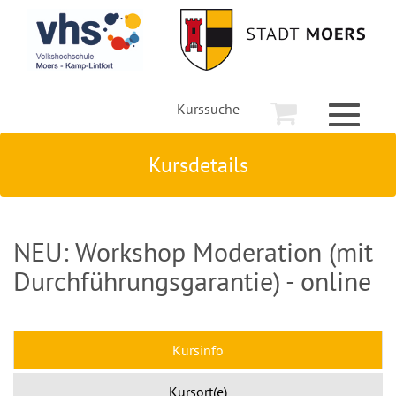
Kurssuche
Toggle
navigati
Kursdetails
NEU: Workshop Moderation (mit
Durchführungsgarantie) - online
Kursinfo
Kursort(e)