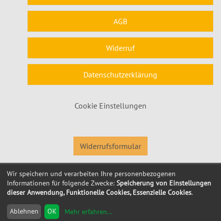
AGB
Widerruf
Datenschutzerklärung
Cookie Einstellungen
Widerrufsformular
Wir speichern und verarbeiten Ihre personenbezogenen
© 2026 Kubus Software GmbH
Informationen für folgende Zwecke:
Speicherung von Einstellungen
dieser Anwendung, Funktionelle Cookies, Essenzielle Cookies
.
Ablehnen
OK
Mehr erfahren
...