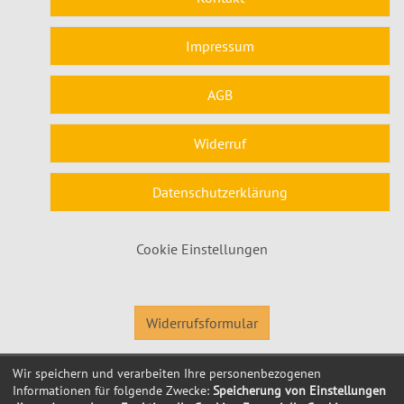
Impressum
AGB
Widerruf
Datenschutzerklärung
Cookie Einstellungen
Widerrufsformular
Wir speichern und verarbeiten Ihre personenbezogenen
© 2026 Kubus Software GmbH
Informationen für folgende Zwecke:
Speicherung von Einstellungen