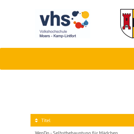
Titel
WenDo - Selbstbehauptung für Mädchen