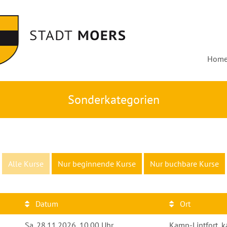
Hom
Sonderkategorien
Alle Kurse
Nur beginnende Kurse
Nur buchbare Kurse
Datum
Ort
Sa.
28.11.2026, 10.00 Uhr
Kamp-Lintfort, ka