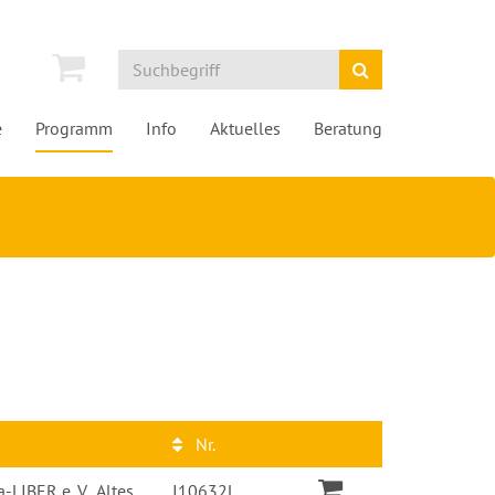
e
Programm
Info
Aktuelles
Beratung
Nr.
-LIBER e. V., Altes
I10632L