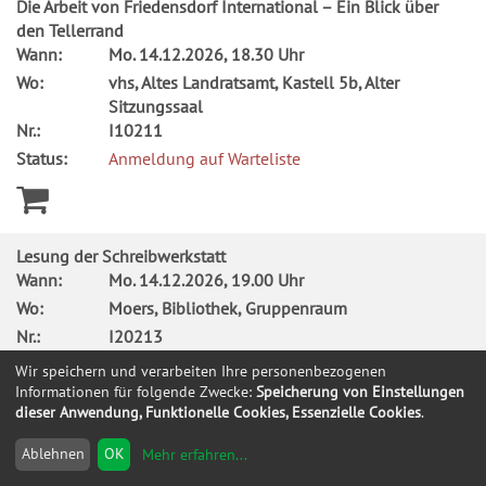
Die Arbeit von Friedensdorf International – Ein Blick über
den Tellerrand
Wann:
Mo.
14.12.2026, 18.30 Uhr
Wo:
vhs, Altes Landratsamt, Kastell 5b, Alter
Sitzungssaal
Nr.:
I10211
Status:
Anmeldung auf Warteliste
Lesung der Schreibwerkstatt
Wann:
Mo.
14.12.2026, 19.00 Uhr
Wo:
Moers, Bibliothek, Gruppenraum
Nr.:
I20213
Status:
Ausreichend Plätze frei
Wir speichern und verarbeiten Ihre personenbezogenen
Informationen für folgende Zwecke:
Speicherung von Einstellungen
dieser Anwendung, Funktionelle Cookies, Essenzielle Cookies
.
Ablehnen
OK
Mehr erfahren
...
Ist Wärmepumpe die richtige Heizung für mich? (online)