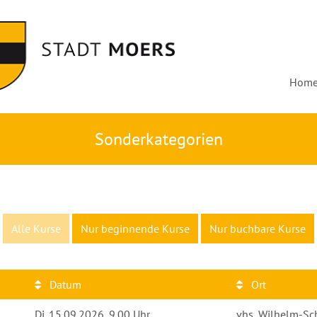
Hom
Sonderkategorien
Alle Kurse
Nur beginnende Kurse
Nur buchbare Kurse
Datum
Ort
d
Di.
15.09.2026, 9.00 Uhr
vhs, Wilhelm-Sch