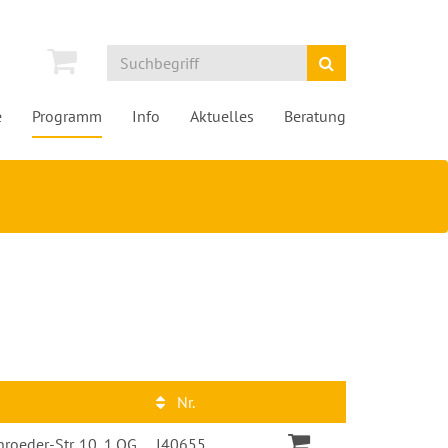
e
Programm
Info
Aktuelles
Beratung
Nr.
roeder-Str. 10, 1.OG,
I40655