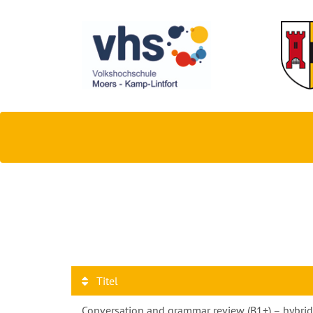
Titel
Conversation and grammar review (B1+) – hybri