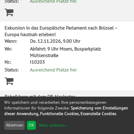
Status:
Ausreichend Plätze frei
Exkursion in das Europäische Parlament nach Brüssel –
Europa hautnah erleben!
Wann:
Do.
12.11.2026, 9.00 Uhr
Wo:
Abfahrt: 9 Uhr Moers, Busparkplatz
Mühlenstraße
Nr.:
I10203
Status:
Ausreichend Plätze frei
Bahnfahren mit dem DB-Navigator
Wir speichern und verarbeiten Ihre personenbezogenen
Wann:
Do.
12.11.2026, 15.00 Uhr
Informationen für folgende Zwecke:
Speicherung von Einstellungen
Wo:
vhs, Wilhelm-Schroeder-Str. 10, 1.OG,
dieser Anwendung, Funktionelle Cookies, Essenzielle Cookies
.
Wohnzimmer
Nr.:
I10914
Ablehnen
OK
Mehr erfahren
...
Status:
Ausreichend Plätze frei