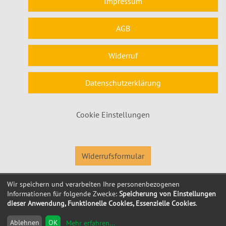
Impressum
AGB
Widerruf
Datenschutzerklärung
Cookie Einstellungen
Widerrufsformular
Wir speichern und verarbeiten Ihre personenbezogenen
© 2026 Kubus Software GmbH
Informationen für folgende Zwecke:
Speicherung von Einstellungen
dieser Anwendung, Funktionelle Cookies, Essenzielle Cookies
.
Ablehnen
OK
Mehr erfahren
...