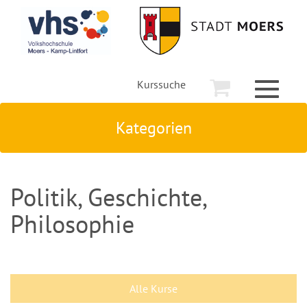
Kurssuche
Toggle
navigati
Kategorien
Politik, Geschichte,
Philosophie
Alle Kurse