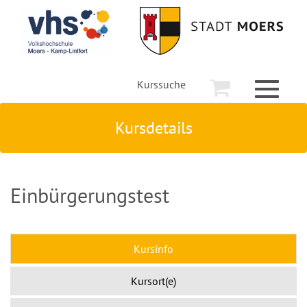
Kurssuche
Toggle
navigati
Kursdetails
Einbürgerungstest
Kursinfo
Kursort(e)