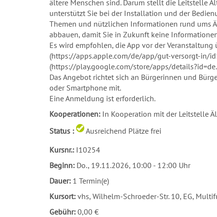
ältere Menschen sind. Darum stellt die Leitstelle 
unterstützt Sie bei der Installation und der Bedien
Themen und nützlichen Informationen rund ums Ä
abbauen, damit Sie in Zukunft keine Informatione
Es wird empfohlen, die App vor der Veranstaltung 
(https://apps.apple.com/de/app/gut-versorgt-in/i
(https://play.google.com/store/apps/details?id=d
Das Angebot richtet sich an Bürgerinnen und Bürger
oder Smartphone mit.
Eine Anmeldung ist erforderlich.
Kooperationen:
In Kooperation mit der Leitstelle Ä
Status :
Ausreichend Plätze frei
Kursnr.:
I10254
Beginn:
Do.
, 19.11.2026, 10:00 - 12:00 Uhr
Dauer:
1 Termin(e)
Kursort:
vhs, Wilhelm-Schroeder-Str. 10, EG, Multi
Gebühr:
0,00 €