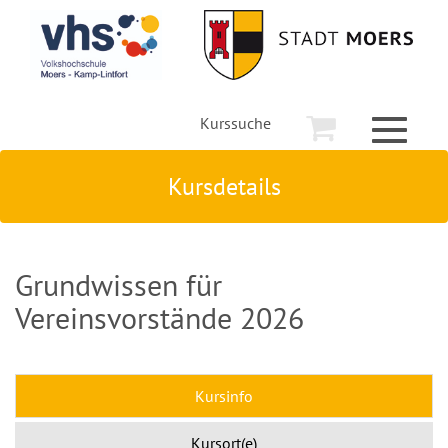
Kurssuche
Toggle
navigati
Kursdetails
Grundwissen für
Vereinsvorstände 2026
Kursinfo
Kursort(e)