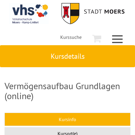
Kurssuche
Toggle
navigati
Kursdetails
Vermögensaufbau Grundlagen
(online)
Kursinfo
Kursort(e)