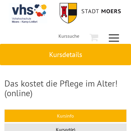
Kurssuche
Toggle
navigati
Kursdetails
Das kostet die Pflege im Alter!
(online)
Kursinfo
Kursort(e)