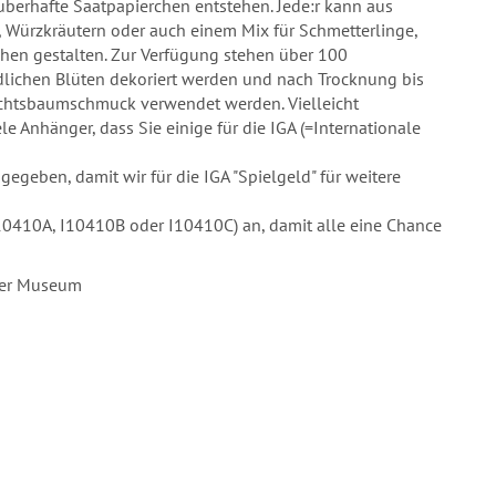
uberhafte Saatpapierchen entstehen. Jede:r kann aus
n, Würzkräutern oder auch einem Mix für Schmetterlinge,
hen gestalten. Zur Verfügung stehen über 100
dlichen Blüten dekoriert werden und nach Trocknung bis
chtsbaumschmuck verwendet werden. Vielleicht
le Anhänger, dass Sie einige für die IGA (=Internationale
eben, damit wir für die IGA "Spielgeld" für weitere
 (I10410A, I10410B oder I10410C) an, damit alle eine Chance
ter Museum