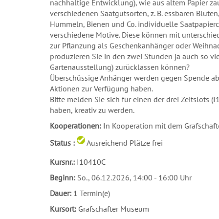
nachhaltige Entwicklung), wie aus altem Papier za
verschiedenen Saatgutsorten, z. B. essbaren Blüte
Hummeln, Bienen und Co. individuelle Saatpapierc
verschiedene Motive. Diese können mit unterschie
zur Pflanzung als Geschenkanhänger oder Weihna
produzieren Sie in den zwei Stunden ja auch so vie
Gartenausstellung) zurücklassen können?
Überschüssige Anhänger werden gegen Spende abgeg
Aktionen zur Verfügung haben.
Bitte melden Sie sich für einen der drei Zeitslots
haben, kreativ zu werden.
Kooperationen:
In Kooperation mit dem Grafschaf
Status :
Ausreichend Plätze frei
Kursnr.:
I10410C
Beginn:
So.
, 06.12.2026, 14:00 - 16:00 Uhr
Dauer:
1 Termin(e)
Kursort:
Grafschafter Museum