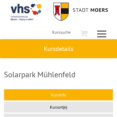
Kurssuche
Toggle
navigati
Kursdetails
Solarpark Mühlenfeld
Kursinfo
Kursort(e)