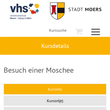
Kurssuche
Toggle
navigati
Kursdetails
Besuch einer Moschee
Kursinfo
Kursort(e)