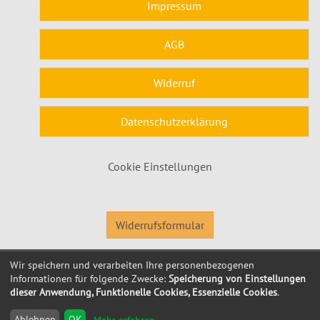
Impressum
AGB
Widerruf
Datenschutzerklärung
Cookie Einstellungen
Widerrufsformular
Wir speichern und verarbeiten Ihre personenbezogenen
© 2026 Kubus Software GmbH
Informationen für folgende Zwecke:
Speicherung von Einstellungen
dieser Anwendung, Funktionelle Cookies, Essenzielle Cookies
.
Ablehnen
OK