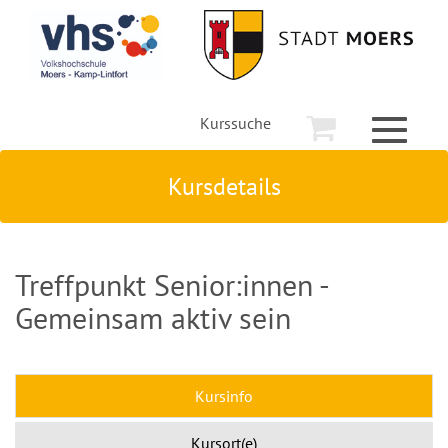
Kurssuche
Toggle
navigati
Kursdetails
Treffpunkt Senior:innen -
Gemeinsam aktiv sein
Kursinfo
Kursort(e)