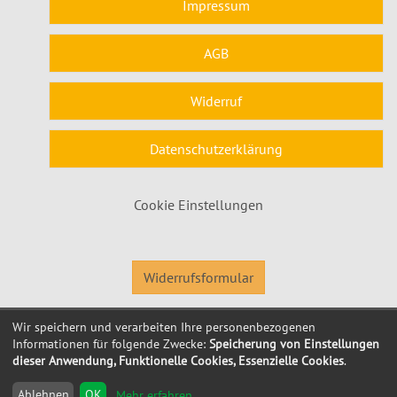
Impressum
AGB
Widerruf
Datenschutzerklärung
Cookie Einstellungen
Widerrufsformular
Wir speichern und verarbeiten Ihre personenbezogenen
© 2026 Kubus Software GmbH
Informationen für folgende Zwecke:
Speicherung von Einstellungen
dieser Anwendung, Funktionelle Cookies, Essenzielle Cookies
.
Ablehnen
OK
Mehr erfahren
...