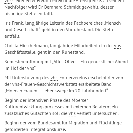
vhs
-Leiter Peter Freund erreicht die Altersgrenze. Zu seinem
Nachfolger wird Dr. Bernhard Schmidt gewählt, dessen
bisherige Stelle entfällt.
Iris Frank, langjährige Leiterin des Fachbereiches „Mensch
und Gesellschaft“, geht in den Vorruhestand. Die Stelle
entfällt.
Christa Hirschelmann, langjährige Mitarbeiterin in der
vhs
-
Geschäftsstelle, geht in den Ruhestand.
Semestereröffnung mit „Alles Olive – Ein genüsslicher Abend
im Hof der
vhs
“
Mit Unterstützung des
vhs
-Fördervereins erscheint der von
der
vhs
-Frauen-Geschichtswerkstatt erarbeitete Band
„Moerser Frauen – Lebenswege im 20. Jahrhundert“.
Beginn der intensiven Phase des Moerser
Kulturentwicklungsprozesses mit externen Beratern; ein
zusätzliches Gutachten soll die
vhs
vertieft untersuchen.
Beginn der vom Bundesamt für Migration und Flüchtlinge
geförderten Integrationskurse.