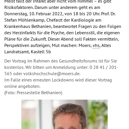
Meist fällt der Infarkt aber nicht vom Himmel – es gibt
Risikofaktoren. Darum unter anderem geht es am
Donnerstag, 10. Februar 2022, von 18 bis 20 Uhr. Prof. Dr.
Stefan Möhlenkamp, Chefarzt der Kardiologie am
Krankenhaus Bethanien, beantwortet Fragen zu den Folgen
des Herzinfarkts für die Psyche, den Lebensstil, die eigenen
Pläne für die Zukunft. Dieser Abend soll Fakten vermitteln,
Perspektiven aufzeigen, Mut machen: Moers,
vhs
, Altes
Landratsamt, Kastell 5b
Der Vortrag im Rahmen des Gesundheitsforums ist für Sie
kostenlos. Wir bitten um Anmeldung unter: 0 28 41 / 201-
565 oder volkshochschule@moers.de.
Im Falle eines erneuten Lockdowns wird dieser Vortrag
online angeboten.
(Foto: Pressestelle Bethanien)