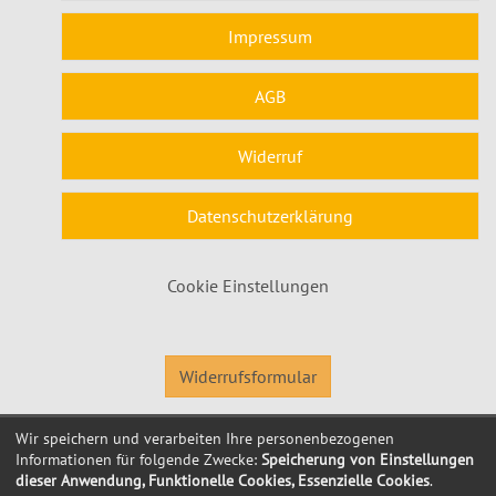
Impressum
AGB
Widerruf
Datenschutzerklärung
Cookie Einstellungen
Widerrufsformular
Wir speichern und verarbeiten Ihre personenbezogenen
© 2026 Kubus Software GmbH
Informationen für folgende Zwecke:
Speicherung von Einstellungen
dieser Anwendung, Funktionelle Cookies, Essenzielle Cookies
.