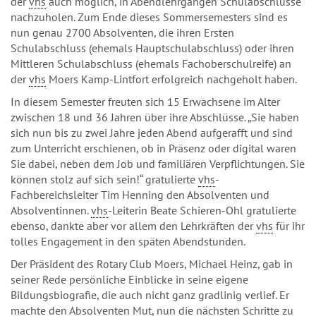
der
vhs
auch möglich, in Abendlehrgängen Schulabschlüsse
nachzuholen. Zum Ende dieses Sommersemesters sind es
nun genau 2700 Absolventen, die ihren Ersten
Schulabschluss (ehemals Hauptschulabschluss) oder ihren
Mittleren Schulabschluss (ehemals Fachoberschulreife) an
der
vhs
Moers Kamp-Lintfort erfolgreich nachgeholt haben.
In diesem Semester freuten sich 15 Erwachsene im Alter
zwischen 18 und 36 Jahren über ihre Abschlüsse. „Sie haben
sich nun bis zu zwei Jahre jeden Abend aufgerafft und sind
zum Unterricht erschienen, ob in Präsenz oder digital waren
Sie dabei, neben dem Job und familiären Verpflichtungen. Sie
können stolz auf sich sein!“ gratulierte
vhs
-
Fachbereichsleiter Tim Henning den Absolventen und
Absolventinnen.
vhs
-Leiterin Beate Schieren-Ohl gratulierte
ebenso, dankte aber vor allem den Lehrkräften der
vhs
für ihr
tolles Engagement in den späten Abendstunden.
Der Präsident des Rotary Club Moers, Michael Heinz, gab in
seiner Rede persönliche Einblicke in seine eigene
Bildungsbiografie, die auch nicht ganz gradlinig verlief. Er
machte den Absolventen Mut, nun die nächsten Schritte zu