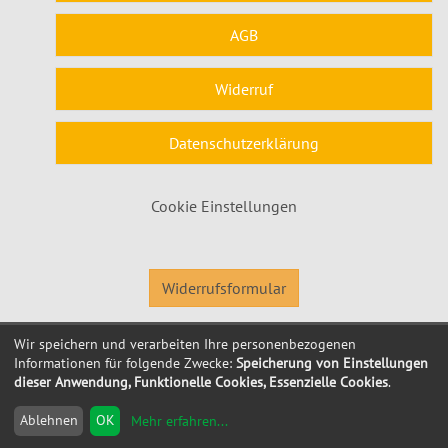
AGB
Widerruf
Datenschutzerklärung
Cookie Einstellungen
Widerrufsformular
Wir speichern und verarbeiten Ihre personenbezogenen
© 2026 Kubus Software GmbH
Informationen für folgende Zwecke:
Speicherung von Einstellungen
dieser Anwendung, Funktionelle Cookies, Essenzielle Cookies
.
Ablehnen
OK
Mehr erfahren
...