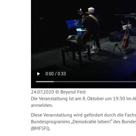
24.07.2020 © Beyond Fest
Die Veranstaltung ist am 8. Oktober um 19:30 im A
anmelden.
Diese Veranstaltung wird gefördert durch die Fach
Bundesprogramms „Demokratie leben!“ des Bundesm
(BMFSFJ).