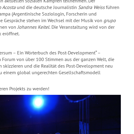
 an aktuellen sozialen Kämpfen teilnehmen. Der
o Acosta
und die deutsche Journalistin
Sandra Weiss
führen
ampa (Argentinische Soziologin, Forscherin und
 Die Gespräche stehen im Wechsel mit der Musik von
grupo
onen von
Johannes Keitel.
Die Veranstaltung wird von der
 eröffnet.
iversum – Ein Wörterbuch des Post-Development“ –
in Forum von über 100 Stimmen aus der ganzen Welt, die
 skizzieren und die Realität des Post-Development neu
en zu einem global ungerechten Gesellschaftsmodell
deren Projekts zu werden!