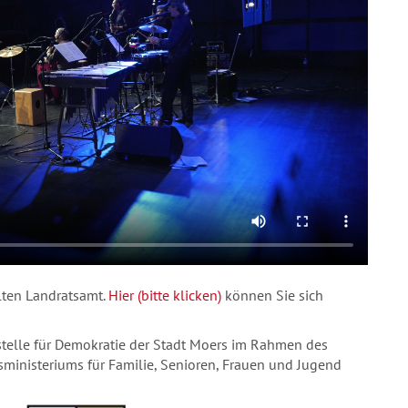
lten Landratsamt.
Hier (bitte klicken)
können Sie sich
stelle für Demokratie der Stadt Moers im Rahmen des
inisteriums für Familie, Senioren, Frauen und Jugend