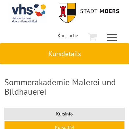
Kurssuche
Toggle
navigati
Kursdetails
Sommerakademie Malerei und
Bildhauerei
Kursinfo
Kursort(e)