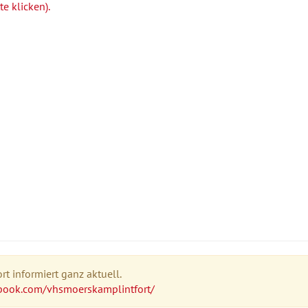
e klicken).
t informiert ganz aktuell.
book.com/vhsmoerskamplintfort/