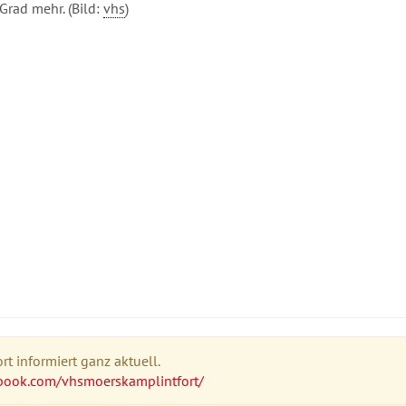
Grad mehr. (Bild:
vhs
)
t informiert ganz aktuell.
book.com/vhsmoerskamplintfort/