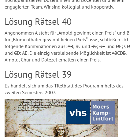
engagierten Team. Wir sind kollegial und kooperativ.
Lösung Rätsel 40
Angenommen A steht für „Arnold gewinnt einen Preis“ und
B
für „Blumenthaler gewinnt keinen Preis“ usw., schließen sich
folgende Kombinationen aus:
AB
; BC und
BC
;
DE
und
D
E; C
D
und
C
D; AE. Die einzig verbleibende Möglichkeit ist A
B
CD
E
.
Arnold, Chur und Dolezel erhalten einen Preis.
Lösung Rätsel 39
Es handelt sich um das Titelblatt des Programmhefts des
zweiten Semesters 2007.